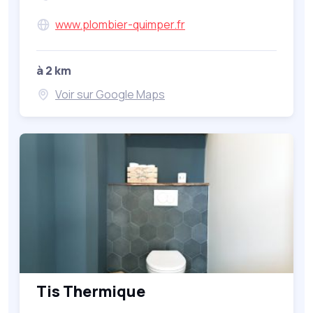
www.plombier-quimper.fr
à 2 km
Voir sur Google Maps
Tis Thermique