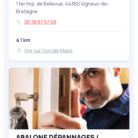
1 ter Imp. de Bellevue, 44360 Vigneux-de-
Bretagne
06 38 87 07 68
à 1 km
Voir sur Google Maps
ABALONE DÉPANNAGES /