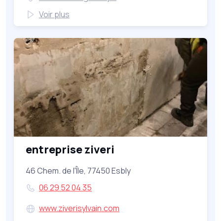
Voir plus
entreprise ziveri
46 Chem. de l'Île, 77450 Esbly
06 29 52 04 35
www.ziverisylvain.com