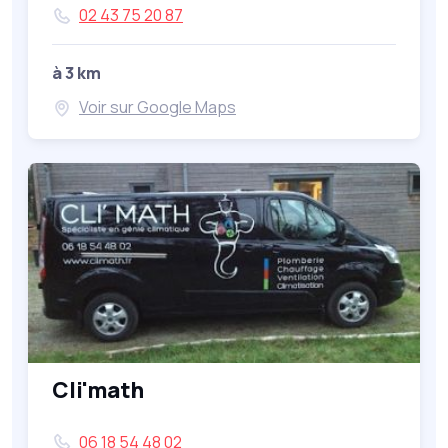
02 43 75 20 87
à 3 km
Voir sur Google Maps
Cli'math
06 18 54 48 02