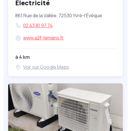
Electricité
861 Rue de la Vallée, 72530 Yvré-l'Évêque
02 43 81 97 74
www.a2f-lemans.fr
à 4 km
Voir sur Google Maps