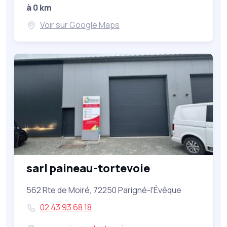
à 0 km
Voir sur Google Maps
sarl paineau-tortevoie
562 Rte de Moiré, 72250 Parigné-l'Évêque
02 43 93 68 18