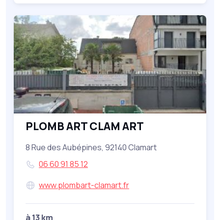
PLOMB ART CLAM ART
8 Rue des Aubépines, 92140 Clamart
06 60 91 85 12
www.plombart-clamart.fr
à 13 km