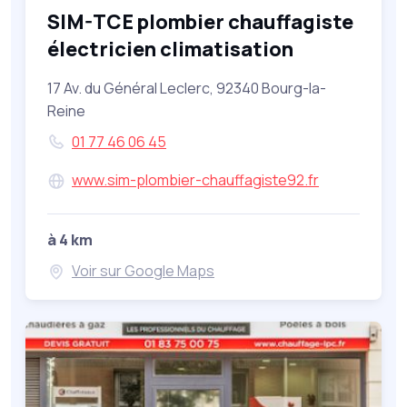
SIM-TCE plombier chauffagiste
électricien climatisation
17 Av. du Général Leclerc, 92340 Bourg-la-
Reine
01 77 46 06 45
www.sim-plombier-chauffagiste92.fr
à 4 km
Voir sur Google Maps