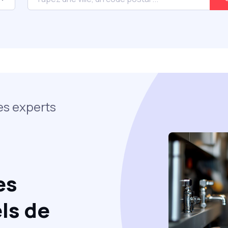
es experts
es
ls de